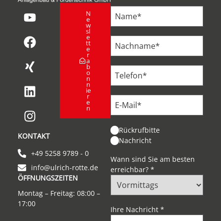
N
e
w
sl
e
tt
e
r
a
b
o
n
n
ie
r
e
n
Rückrufbitte
KONTAKT
Nachricht
+49 5258 9789 - 0
Wann sind Sie am besten
info@ulrich-rotte.de
erreichbar?
*
ÖFFNUNGSZEITEN
Montag – Freitag: 08:00 –
17:00
Ihre Nachricht
*