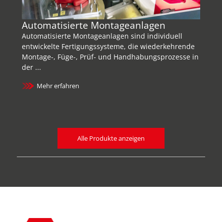
Automatisierte Montageanlagen
Pr
Ve
Automatisierte Montageanlagen sind individuell
Um
entwickelte Fertigungssysteme, die wiederkehrende
Montage-, Füge-, Prüf- und Handhabungsprozesse in
Eff
der ...
Ser
Sta
Mehr erfahren
Alle Produkte anzeigen