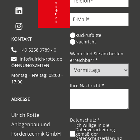
n
n
ie
r
e
n
Rückrufbitte
KONTAKT
Nachricht
+49 5258 9789 - 0
Wann sind Sie am besten
info@ulrich-rotte.de
erreichbar?
*
ÖFFNUNGSZEITEN
Montag – Freitag: 08:00 –
17:00
Ihre Nachricht
*
ADRESSE
Ulrich Rotte
Datenschutz
*
Anlagenbau und
Ich willige in die
Datenverarbeitung
Fördertechnik GmbH
gemäß der
Datenschutzerklärung