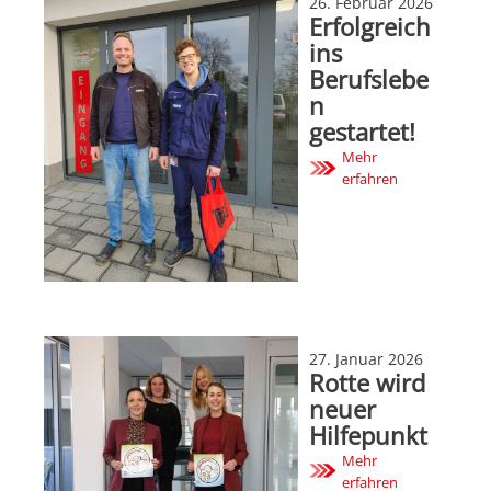
26. Februar 2026
Erfolgreich
ins
Berufslebe
n
gestartet!
Mehr
erfahren
27. Januar 2026
Rotte wird
neuer
Hilfepunkt
Mehr
erfahren