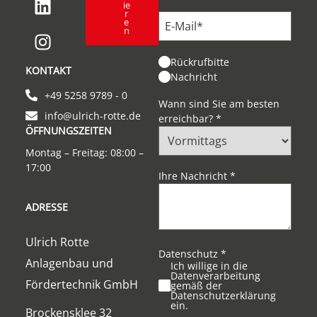
ie
r
e
n
Rückrufbitte
KONTAKT
Nachricht
+49 5258 9789 - 0
Wann sind Sie am besten
info@ulrich-rotte.de
erreichbar?
*
ÖFFNUNGSZEITEN
Montag – Freitag: 08:00 –
17:00
Ihre Nachricht
*
ADRESSE
Ulrich Rotte
Datenschutz
*
Anlagenbau und
Ich willige in die
Datenverarbeitung
Fördertechnik GmbH
gemäß der
Datenschutzerklärung
ein.
Brockensklee 32