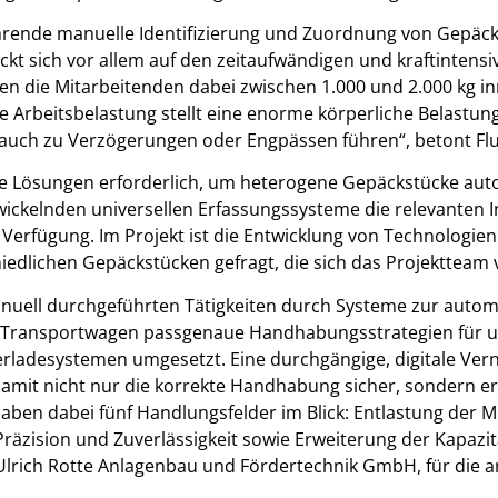
ährende manuelle Identifizierung und Zuordnung von Gepä
kt sich vor allem auf den zeitaufwändigen und kraftintens
en die Mitarbeitenden dabei zwischen 1.000 und 2.000 kg in
e Arbeitsbelastung stellt eine enorme körperliche Belastun
n auch zu Verzögerungen oder Engpässen führen“, betont Fl
ive Lösungen erforderlich, um heterogene Gepäckstücke aut
twickelnden universellen Erfassungssysteme die relevanten 
 Verfügung. Im Projekt ist die Entwicklung von Technologien
iedlichen Gepäckstücken gefragt, die sich das Projekttea
l manuell durchgeführten Tätigkeiten durch Systeme zur aut
 Transportwagen passgenaue Handhabungsstrategien für un
Verladesystemen umgesetzt. Eine durchgängige, digitale Ver
damit nicht nur die korrekte Handhabung sicher, sondern 
aben dabei fünf Handlungsfelder im Blick: Entlastung der Mi
äzision und Zuverlässigkeit sowie Erweiterung der Kapazitä
Ulrich Rotte Anlagenbau und Fördertechnik GmbH, für die am