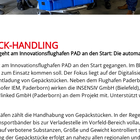
ÄCK-HANDLING
eht am Innovationsflughafen PAD an den Start: Die automa
t am Innovationsflughafen PAD an den Start gegangen. Im Bl
zum Einsatz kommen soll. Der Fokus liegt auf der Digitalisi
Entladung von Gepäckstücken. Neben dem Flughafen Paderbo
ofer IEM, Paderborn) wirken die INSENSIV GmbH (Bielefeld)
linked GmbH (Paderborn) an dem Projekt mit. Unterstützt w
fen zählt die Handhabung von Gepäckstücken. In der Regel
nsportbänder bis zur Verladestelle im Vorfeld-Bereich volla
f verbotene Substanzen, Größe und Gewicht kontrolliert so
g der Gepäckstücke erfolgt an nahezu allen regionalen und