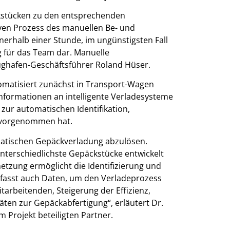
ckstücken zu den entsprechenden
iven Prozess des manuellen Be- und
nerhalb einer Stunde, im ungünstigsten Fall
g für das Team dar. Manuelle
ughafen-Geschäftsführer Roland Hüser.
omatisiert zunächst in Transport-Wagen
Informationen an intelligente Verladesysteme
 zur automatischen Identifikation,
m vorgenommen hat.
omatischen Gepäckverladung abzulösen.
terschiedlichste Gepäckstücke entwickelt
netzung ermöglicht die Identifizierung und
erfasst auch Daten, um den Verladeprozess
tarbeitenden, Steigerung der Effizienz,
ten zur Gepäckabfertigung“, erläutert Dr.
 Projekt beteiligten Partner.