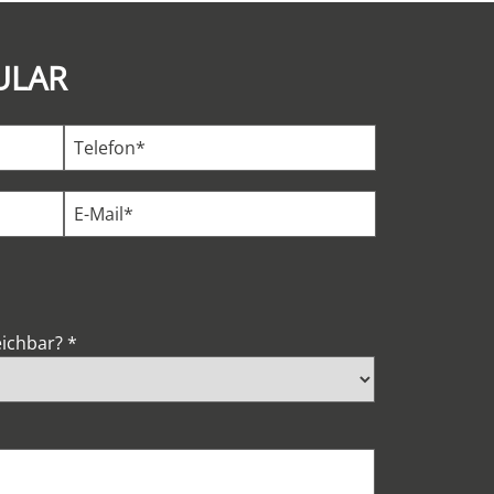
ULAR
eichbar?
*