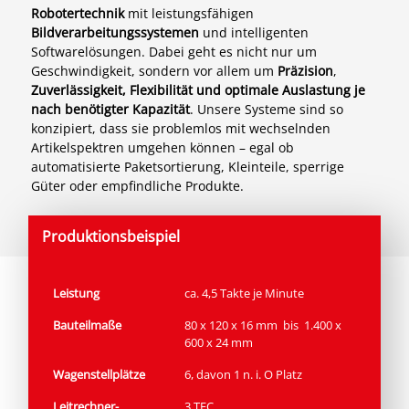
Robotertechnik
mit leistungsfähigen
Bildverarbeitungssystemen
und intelligenten
Softwarelösungen. Dabei geht es nicht nur um
Geschwindigkeit, sondern vor allem um
Präzision
,
Zuverlässigkeit,
Flexibilität und optimale Auslastung je
nach benötigter Kapazität
. Unsere Systeme sind so
konzipiert, dass sie problemlos mit wechselnden
Artikelspektren umgehen können – egal ob
automatisierte Paketsortierung, Kleinteile, sperrige
Güter oder empfindliche Produkte.
Produktionsbeispiel
Leistung
ca. 4,5 Takte je Minute
Bauteilmaße
80 x 120 x 16 mm bis 1.400 x
600 x 24 mm
Wagen­stellplätze
6, davon 1 n. i. O Platz
Leitrechner­
3 TEC