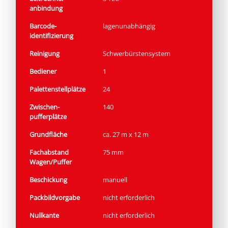
anbindung
Barcode­
lagenunabhängig
identifizierung
Reinigung
Schwerbürstensystem
Bediener
1
Paletten­stellplätze
24
Zwischen­
140
pufferplätze
Grundfläche
ca. 27 m x 12 m
Fachabstand
75 mm
Wagen/Puffer
Beschickung
manuell
Packbildvorgabe
nicht erforderlich
Nullkante
nicht erforderlich